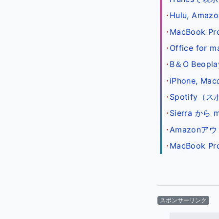
Hulu, Am
MacBook 
Office fo
B＆O Beopl
iPhone,
Spotif
Sierra から 
Amazonアウ
MacBook 
スポンサーリンク