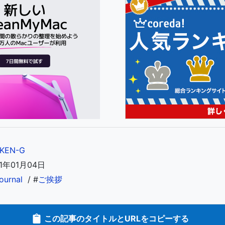
KEN-G
1年01月04日
ournal
/ #
ご挨拶
この記事のタイトルとURLをコピーする