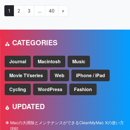
投稿ナビゲーション
1
2
3
…
40
»
CATEGORIES
Journal
Macintosh
Music
Movie TVseries
Web
iPhone / iPad
Cycling
WordPress
Fashion
UPDATED
Macの大掃除とメンテナンスができるCleanMyMac Xの使い方
[PR]