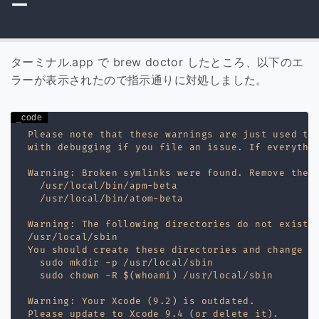
ー
ターミナル.app で brew doctor したところ、以下のエ
ラーが表示されたので指示通りに対処しました。
Please note that these warnings are just used to 
with debugging if you file an issue. If everythin
Warning: Broken symlinks were found. Remove them 
  /usr/local/bin/apm-beta

  /usr/local/bin/atom-beta

Warning: The following directories do not exist:

/usr/local/sbin

You should create these directories and change th
  sudo mkdir -p /usr/local/sbin

  sudo chown -R $(whoami) /usr/local/sbin

Warning: Your Xcode (9.2) is outdated.

Please update to Xcode 9.4 (or delete it).
