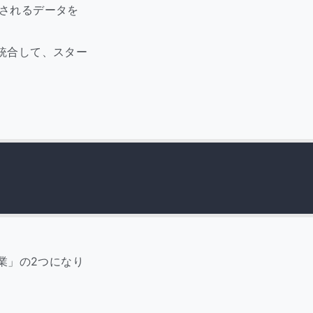
通信されるデータを
統合して、スター
業」の2つになり