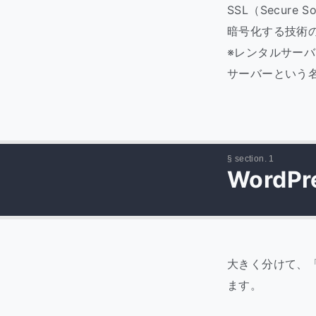
SSL（Secur
暗号化する技術
※レンタルサー
サーバーという
WordP
大きく分けて、「
ます。