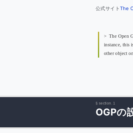
公式サイト
The 
The Open Gra
instance, this
other object o
OGPの