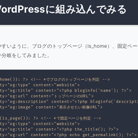
ordPressに組み込んでみる
すいように、ブログのトップページ（is_home）、固定ページ（
件分岐をしてみました。
s_home()): ?> <!-- ←でブログのトップページを判定 -->

ty="og:type" content="website">

ty="og:title" content="<?php bloginfo('name'); ?>">

rty="og:url" content="トップページのURL">

ty="og:description" content="<?php bloginfo('descripti
rty="og:image" content="表示させたい画像URL">

f(is_page()): ?> <!-- ←で固定ページを判定 -->

ty="og:type" content="website">

ty="og:title" content="<?php the_title(); ?>">

ty="og:url" content="<?php echo get_permalink(); ?>">
