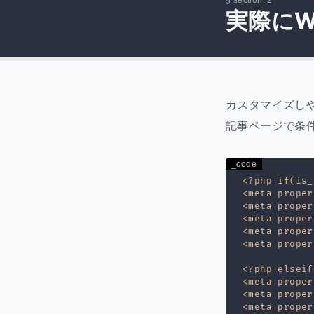
実際にW
カスタマイズしや
記事ページで条
<?php if(i
<meta proper
<meta proper
<meta prope
<meta proper
<meta prope
<?php elsei
<meta proper
<meta proper
<meta proper