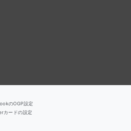
okのOGP設定
erカードの設定