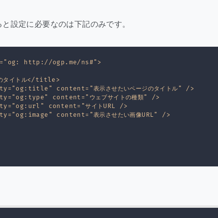
ると設定に必要なのは下記のみです。
="og: http://ogp.me/ns#">

のタイトル</title>

erty="og:title" content="表示させたいページのタイトル" />

rty="og:type" content="ウェブサイトの種類" />

ty="og:url" content="サイトURL />

rty="og:image" content="表示させたい画像URL" />
