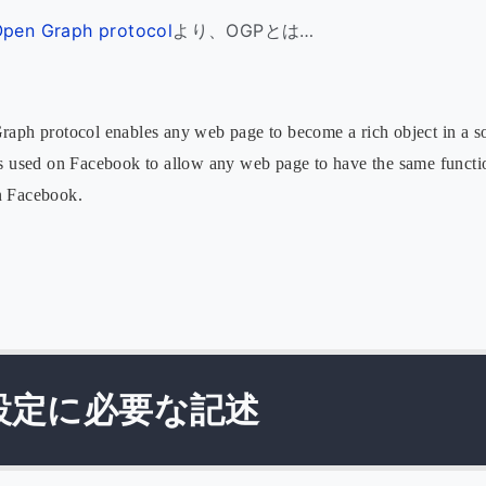
Open Graph protocol
より、OGPとは…
ph protocol enables any web page to become a rich object in a so
 is used on Facebook to allow any web page to have the same functi
n Facebook.
設定に必要な記述