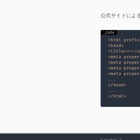
公式サイトによ
<html prefix
<head>

<title>ページ
<meta prop
<meta prope
<meta proper
<meta prope
...

</head>

...
