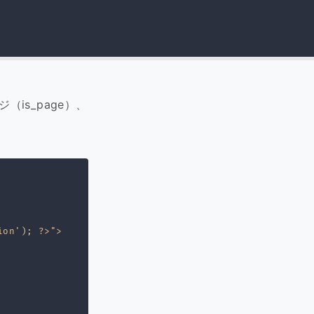
is_page）、
on'); ?>">
