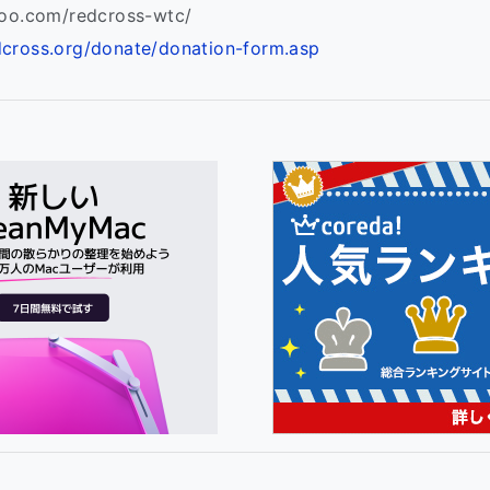
hoo.com/redcross-wtc/
dcross.org/donate/donation-form.asp