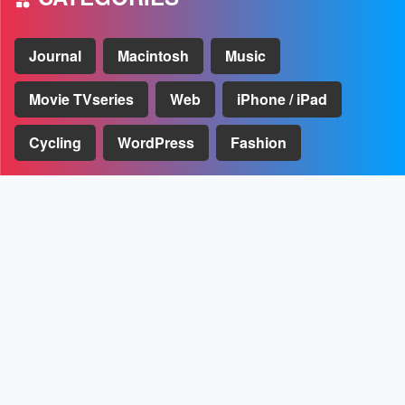
Journal
Macintosh
Music
Movie TVseries
Web
iPhone / iPad
Cycling
WordPress
Fashion
UPDATED
Macの大掃除とメンテナンスができるCleanMyMac Xの使い方
[PR]
U-NEXTのおすすめポイントや月額プランなどのまとめ
スマートスピーカーのSONOSをIFTTTとショートカットで操
作する方法
M1 MacBook Air 2020を購入レビュー