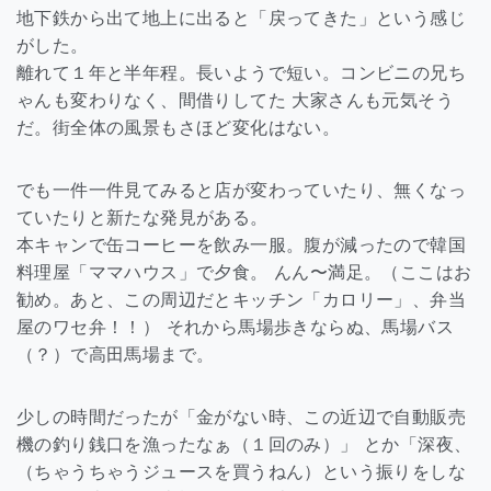
地下鉄から出て地上に出ると「戻ってきた」という感じ
がした。
離れて１年と半年程。長いようで短い。コンビニの兄ち
ゃんも変わりなく、間借りしてた 大家さんも元気そう
だ。街全体の風景もさほど変化はない。
でも一件一件見てみると店が変わっていたり、無くなっ
ていたりと新たな発見がある。
本キャンで缶コーヒーを飲み一服。腹が減ったので韓国
料理屋「ママハウス」で夕食。 んん〜満足。（ここはお
勧め。あと、この周辺だとキッチン「カロリー」、弁当
屋のワセ弁！！） それから馬場歩きならぬ、馬場バス
（？）で高田馬場まで。
少しの時間だったが「金がない時、この近辺で自動販売
機の釣り銭口を漁ったなぁ（１回のみ）」 とか「深夜、
（ちゃうちゃうジュースを買うねん）という振りをしな