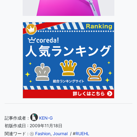
記事作成者：
KEN-G
初版作成日 : 2009年11月18日
関連ワード : ㋕
Fashion
,
Journal
/ #
RUEHL