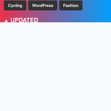
Cycling
WordPress
Fashion
UPDATED
Macの大掃除とメンテナンスができるCleanMyMac Xの使い方
[PR]
U-NEXTのおすすめポイントや月額プランなどのまとめ
スマートスピーカーのSONOSをIFTTTとショートカットで操
作する方法
M1 MacBook Air 2020を購入レビュー
Hulu, Amazonプライム・ビデオ, U-NEXT, Netflixを使ってみ
た感想
ABOUT