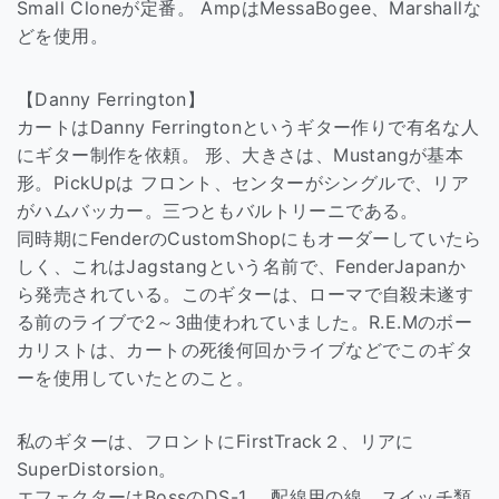
Small Cloneが定番。 AmpはMessaBogee、Marshallな
どを使用。
【Danny Ferrington】
カートはDanny Ferringtonというギター作りで有名な人
にギター制作を依頼。 形、大きさは、Mustangが基本
形。PickUpは フロント、センターがシングルで、リア
がハムバッカー。三つともバルトリーニである。
同時期にFenderのCustomShopにもオーダーしていたら
しく、これはJagstangという名前で、FenderJapanか
ら発売されている。このギターは、ローマで自殺未遂す
る前のライブで2～3曲使われていました。R.E.Mのボー
カリストは、カートの死後何回かライブなどでこのギタ
ーを使用していたとのこと。
私のギターは、フロントにFirstTrack２、リアに
SuperDistorsion。
エフェクターはBossのDS-1。 配線用の線、スイッチ類