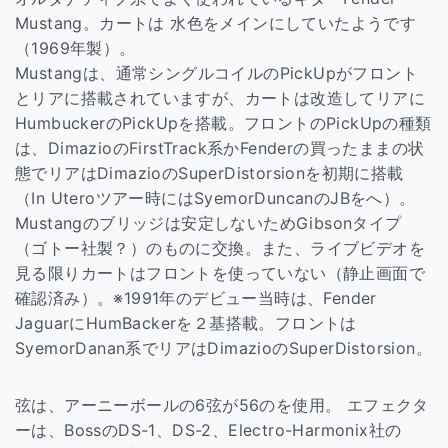
Mustang。カートは 水色をメインにしていたようです
（1969年製）。
Mustangは、通常シングルコイルのPickUpがフロント
とリアに搭載されていますが、カートは改造してリアに
HumbuckerのPickUpを搭載。フロントのPickUpの種類
は、DimazioのFirstTrack系かFenderの買ったままの状
態でリアはDimazioのSuperDistorsionを初期に搭載
（In Uteroツアー時にはSyemorDuncanのJBをへ）。
Mustangのブリッジは安定しないためGibsonタイプ
（ゴトー社製？）のものに交換。また、ライブビデオを
見る限りカートはフロントを使っていない（静止画面で
確認済み）。※1991年のデビュー当時は、Fender
JaguarにHumBackerを２基搭載。フロントは
SyemorDanan系でリアはDimazioのSuperDistorsion。
弦は、アーニーボールの6弦が56のを使用。 エフェクタ
ーは、BossのDS-1、DS-2、Electro-Harmonix社の