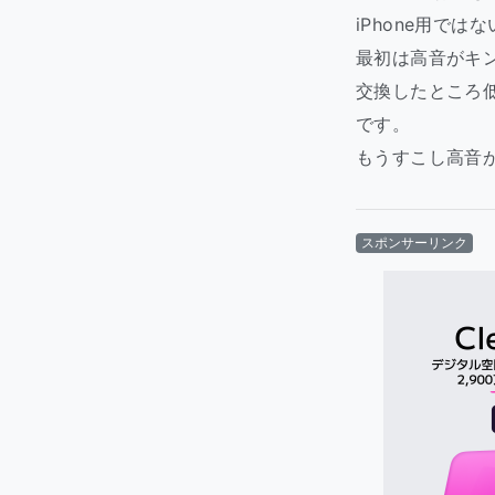
iPhone用では
最初は高音がキ
交換したところ
です。
もうすこし高音
スポンサーリンク