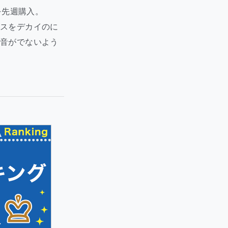
を先週購入。
ースをデカイのに
と音がでないよう