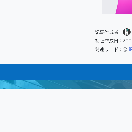
記事作成者：
初版作成日 : 20
関連ワード : ㋕
i