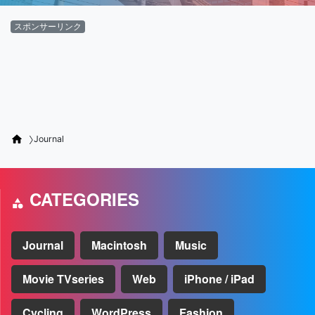
スポンサーリンク
Journal
CATEGORIES
Journal
Macintosh
Music
Movie TVseries
Web
iPhone / iPad
Cycling
WordPress
Fashion