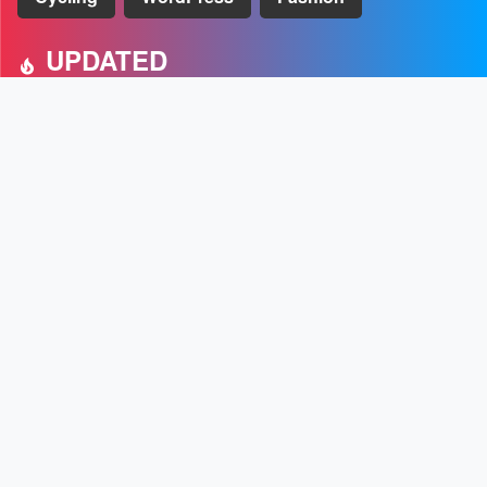
UPDATED
Macの大掃除とメンテナンスができるCleanMyMac Xの使い方
[PR]
U-NEXTのおすすめポイントや月額プランなどのまとめ
スマートスピーカーのSONOSをIFTTTとショートカットで操
作する方法
M1 MacBook Air 2020を購入レビュー
Hulu, Amazonプライム・ビデオ, U-NEXT, Netflixを使ってみ
た感想
ABOUT
プロフィール