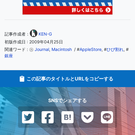
記事作成者：
KEN-G
初版作成日 : 2009年04月25日
関連ワード : ㋕
Journal
,
Macintosh
/ #
AppleStore
, #
ひび割れ
, #
銀座
この記事のタイトルとURLをコピーする
SNSでシェアする