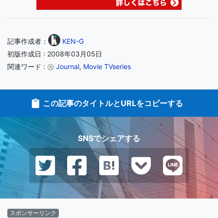
記事作成者：
KEN-G
初版作成日 : 2008年03月05日
関連ワード : ㋕
Journal
,
Movie TVseries
この記事のタイトルとURLをコピーする
SNSでシェアする
スポンサーリンク