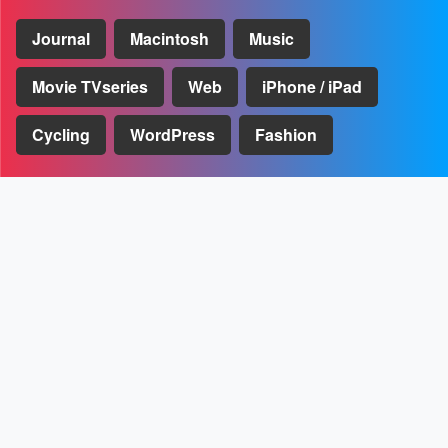
Journal
Macintosh
Music
Movie TVseries
Web
iPhone / iPad
Cycling
WordPress
Fashion
UPDATED
Macの大掃除とメンテナンスができるCleanMyMac Xの使い方
[PR]
U-NEXTのおすすめポイントや月額プランなどのまとめ
スマートスピーカーのSONOSをIFTTTとショートカットで操
作する方法
M1 MacBook Air 2020を購入レビュー
Hulu, Amazonプライム・ビデオ, U-NEXT, Netflixを使ってみ