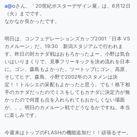
a@o
さん、「20世紀ポスターデザイン展」は、6月12日
（火）までです。
なかなか良かったです。
明日は、コンフェデレーションズカップ2001「日本 VS
カメルーン」だ。19:30 新潟スタジアムで行われま
す。昨日の対カナダ戦はおもろかったよー。小野は気合
いはいりまくりで、見事フリーキックを決め流れを日本
に。ゴン、森島もよかった。ツートップにゴン、高原、
そしてヒデ、森島、小野で2002年のスタメンは決
定！！トルシエの采配もよかったと思う。でも！格下相
手のカナダだったのでミスをしてもカナダに決定力が無
かったので何度も点を入れられてもおかしくない場面
が、、。明日のカメルーン戦でどうなるかですね。本当
に楽しみです。
今週末はトップのFLASHの機能追加だ！！頑張るぞー。