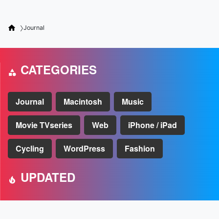
Journal
CATEGORIES
Journal
Macintosh
Music
Movie TVseries
Web
iPhone / iPad
Cycling
WordPress
Fashion
UPDATED
Macの大掃除とメンテナンスができるCleanMyMac Xの使い方
[PR]