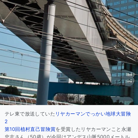
テレ東で放送していた
リヤカーマンでっかい地球大冒険
2
第10回植村直己冒険賞
を受賞したリヤカーマンこと永瀬
忠志さん（50歳）が今回はアンデス山脈5000メートル